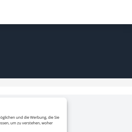
öglichen und die Werbung, die Sie
essen, um zu verstehen, woher
e
|
AGB
|
Blacklisted Airlines
|