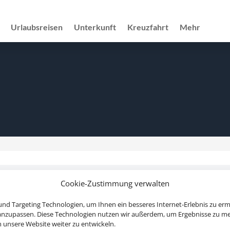
Urlaubsreisen
Unterkunft
Kreuzfahrt
Mehr
Cookie-Zustimmung verwalten
Rechtliche Informationen
nd Targeting Technologien, um Ihnen ein besseres Internet-Erlebnis zu erm
 anzupassen. Diese Technologien nutzen wir außerdem, um Ergebnisse zu m
Impressum
|
Datenschutzerklärung
|
Online Check-In
|
Servic
nsere Website weiter zu entwickeln.
Barrierefreiheitserklärung