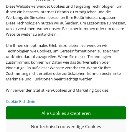
Eventualität.
Diese Website verwendet Cookies und Targeting Technologien, um
Ihnen ein besseres Internet-Erlebnis zu ermöglichen und die
Für eine detaillierte Beratung zu Ihrer
Werbung, die Sie sehen, besser an Ihre Bedürfnisse anzupassen.
Diese Technologien nutzen wir außerdem, um Ergebnisse zu messen,
Versicherung, wenden Sie sich gerne an
um zu verstehen, woher unsere Besucher kommen oder um unsere
uns.
Website weiter zu entwickeln.
Um Ihnen ein optimales Erlebnis zu bieten, verwenden wir
Technologien wie Cookies, um Geräteinformationen zu speichern
und/oder darauf zuzugreifen. Wenn Sie diesen Technologien

zustimmmen, können wir Daten wie das Surfverhalten oder
eindeutige IDs auf dieser Website verarbeiten. Wenn Sie ihre
Zustimmung nicht erteilen oder zurückziehen, können bestimmte
Merkmale und Funktionen beeinträchtigt werden.
GEPÄCK
Wir verwenden Statistiken-Cookies und Marketing Cookies.
Sichern Sie Ihr Gepäck auch über den Standardwert der
Cookie-Richtlinie
Fluggesellschaften hinaus ab
Alle Cookies akzeptieren

Nur technisch notwendige Cookies